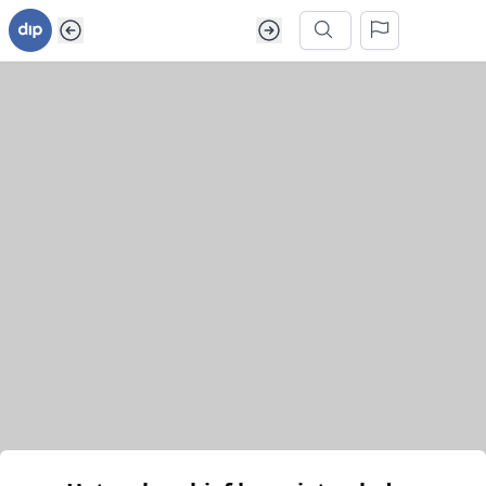
Ga naar inhoud van webarchief
Zoek in dit webarchief
Het webarchief kon niet geladen worden.