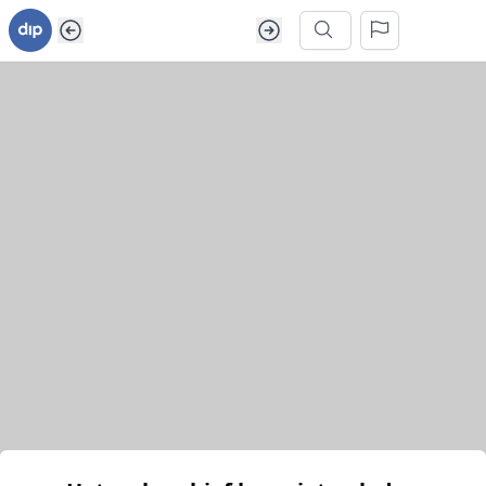
Ga naar inhoud van webarchief
Zoek in dit webarchief
Het webarchief kon niet geladen worden.