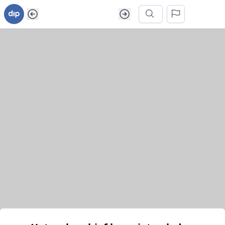
Ga naar inhoud van webarchief
Zoek in dit webarchief
Het webarchief kon niet geladen worden.