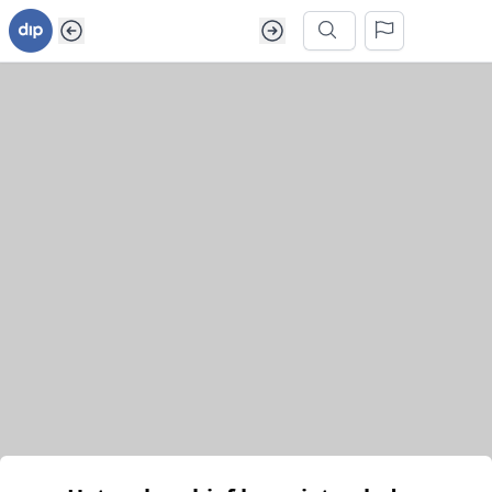
Ga naar inhoud van webarchief
Zoek in dit webarchief
Het webarchief kon niet geladen worden.