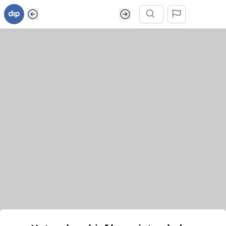
Ga naar inhoud van webarchief
Zoek in dit webarchief
Het webarchief kon niet geladen worden.