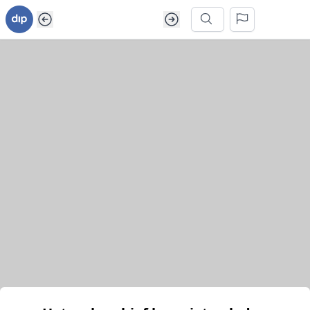
Ga naar inhoud van webarchief
Zoek in dit webarchief
Het webarchief kon niet geladen worden.