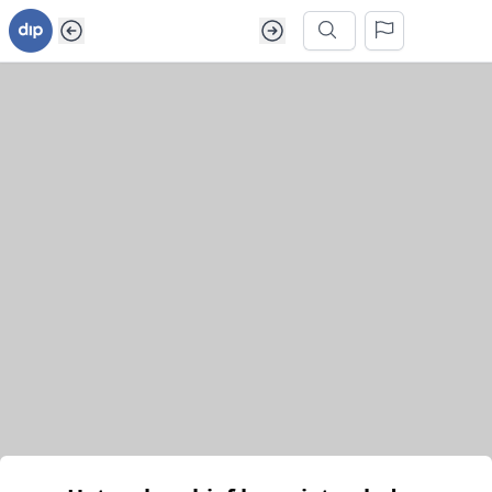
Ga naar inhoud van webarchief
Zoek in dit webarchief
Het webarchief kon niet geladen worden.