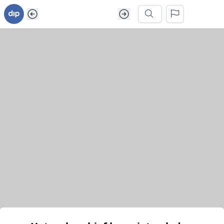
Ga naar inhoud van webarchief
Zoek in dit webarchief
Het webarchief kon niet geladen worden.