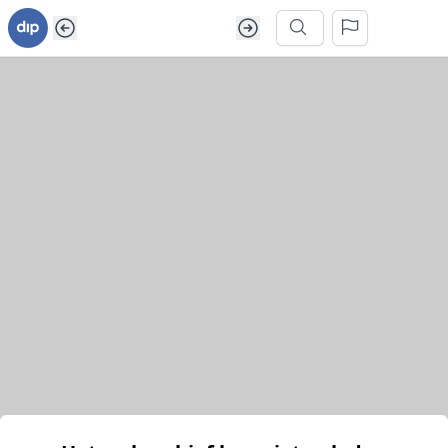
Ga naar inhoud van webarchief
Zoek in dit webarchief
Het webarchief kon niet geladen worden.