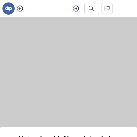
Ga naar inhoud van webarchief
Zoek in dit webarchief
Het webarchief kon niet geladen worden.