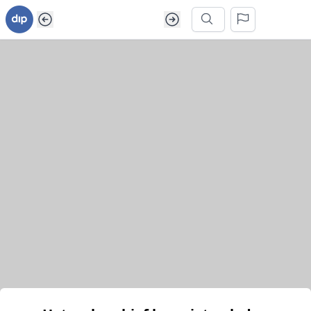
Ga naar inhoud van webarchief
Zoek in dit webarchief
Het webarchief kon niet geladen worden.