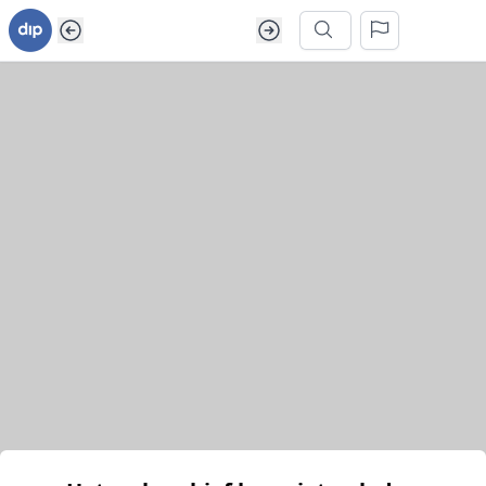
Ga naar inhoud van webarchief
Zoek in dit webarchief
Het webarchief kon niet geladen worden.