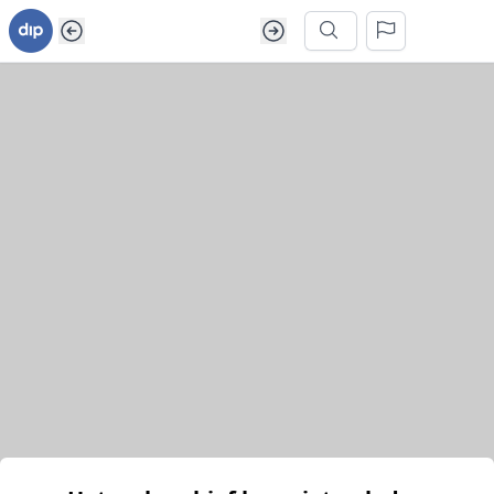
Ga naar inhoud van webarchief
Zoek in dit webarchief
Het webarchief kon niet geladen worden.