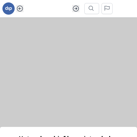
Ga naar inhoud van webarchief
Zoek in dit webarchief
Het webarchief kon niet geladen worden.