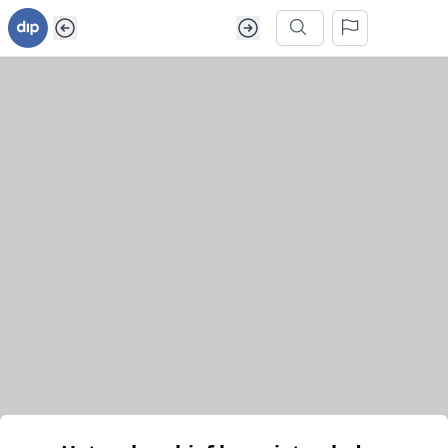
Ga naar inhoud van webarchief
Zoek in dit webarchief
Het webarchief kon niet geladen worden.