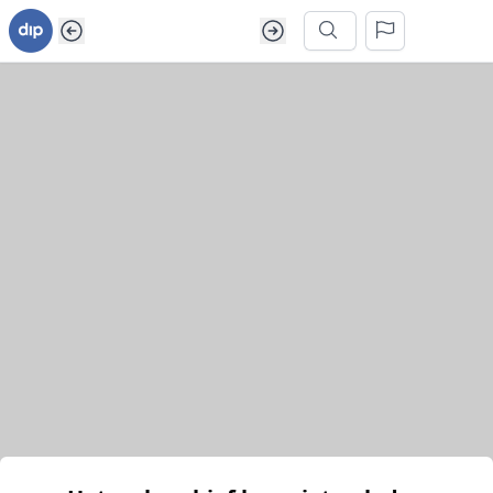
Ga naar inhoud van webarchief
Zoek in dit webarchief
Het webarchief kon niet geladen worden.