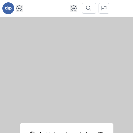
Ga naar inhoud van webarchief
Zoek in dit webarchief